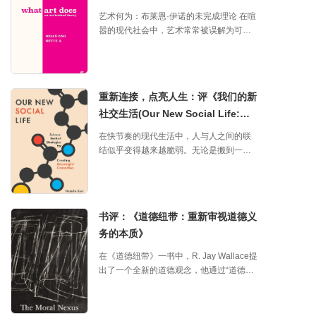
既适合哲学新手，也能让对人生意义感兴
Birch）撰写，试图带我们走进一个充满未
里安斯的未完理论
趣的读者找到共鸣。
艺术何为：布莱恩·伊诺的未完成理论 在喧
知的领域——意识的边界。不仅涉及人类
嚣的现代社会中，艺术常常被误解为可有
和动物，还大胆探讨了人工智能（AI）的
可无的点缀，甚至被边缘化。然而，布莱
潜在感知能力。 这本书的特别之处在于，
恩·伊诺（Brian Eno）与贝特·阿德里安斯
它不仅是一本哲学书籍，还结合了科学、
（Bette Adriaanse）合著的《What Art
伦理和公共讨论，提出了一种“预防性框
Does: An Unfinished Theory》以生动而深
架”，帮助我们在面对不确定性时做出更道
重新连接，点亮人生：评《我们的新
刻的方式，带领读者重新审视艺术的本质
德的决定。伯奇的写作风格清晰易懂，像
社交生活(Our New Social Life:
与价值。这本书不仅是一场对艺术的哲学
是和朋友聊天一样娓娓道来，既不枯燥也
探索，更是一次对人类创造力的热情礼
Science-Backed Strategies for
不故作高深。更棒的是，这本书是开放获
在快节奏的现代生活中，人与人之间的联
赞。它以通俗易懂的语言、幽默的插图和
Creating Meaningful
取的，任何人都可以免费在网上阅读PDF
结似乎变得越来越脆弱。无论是搬到一个
发人深省的洞察，告诉我们：艺术不仅是
Connection)》
版，真正让知识触手可及。
陌生城市、迎接家庭新成员，还是被手机
生活的装饰，更是人类情感、想象与文化
屏幕和繁忙工作分散注意力，我们都可能
的核心表达。 这篇书评通过简洁的语言和
在某个时刻感到孤独或与他人疏远。《我
贴近生活的例子，阐明了《What Art
们的新社交生活：基于科学的建立有意义
Does》的核心观点：艺术是人类情感的表
书评：《道德纽带：重新审视道德义
联结的策略》（Our New Social Life:
达、创造力的释放，以及与世界互动的方
务的本质》
Science-Backed Strategies for Creating
式。希望这个标题和内容能吸引中文读
Meaningful Connection）由社交联结与幸
者，激发他们对艺术与生活的全新思考！
在《道德纽带》一书中，R. Jay Wallace提
福感研究专家娜塔莉·克尔（Natalie Kerr）
出了一个全新的道德观念，他通过“道德关
和杰米·库尔茨（Jaime Kurtz）合著，为我
系”这一概念，颠覆了传统的道德理解。这
们提供了一份基于科学的指南，帮助我们
本书不仅是对道德义务本质的深入探讨，
跨越这些障碍，重新找回丰富而真实的社
更是对当代道德理论的挑战，提出了一种