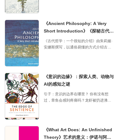
这本书，作者是Scott Jackson。这本书讲
的是怎么设计“韧性系统”，也就是那些在意
外发生时能扛得住、快速恢复的系统，比
如飞机、高铁、电力网这些。听起来是不
《Ancient Philosophy: A Very
是很酷？ 核心内容 关键技术： 冗余：给系
Short Introduction》《探秘古代哲
统加“备胎”，像飞机多装几个引擎。 松耦
合：各部分独立，一个坏了不影响其他。
学：幸福与智慧的启迪》
《古代哲学：一个很短的介绍》由朱莉娅·
可修复性：坏了能快速修好。 真实案例：
安娜斯撰写，以通俗易懂的方式介绍古希
书里有23个例子，像阿波罗11号登月，美
腊罗马哲学，聚焦幸福、理性、知识等主
国航空1549号迫降，技术加故事，超有看
题。 书中通过五个章节，揭示古代哲学如
点！ 文化和管理：一个鼓励发现问题的团
何解答人生的大问题，并与现代生活产生
队，能让系统更安全。 市场趋势 现在全球
共鸣。 它不仅适合哲学初学者，还能帮助
技术发展快，灾害也多，像中国的高铁、
《意识的边缘》：探索人类、动物与
读者反思幸福与自我认知，带来实用的人
智慧城市这些项目，都需要韧性设计来保
AI的感知之谜
生启发。 写作风格生动有趣，贴近中文读
驾护航。关键是，有时候不用花大钱，就
者习惯，与中国传统文化中的智慧有相通
能让系统更结实。 总结 这本书是个宝藏，
引子：意识的边界在哪里？ 你有没有想
之处。 《古代哲学：一个很短的介绍》
不管你是工程师还是学生，都能学到怎么
过，章鱼会感到疼痛吗？龙虾被扔进沸腾
（Ancient Philosophy) 是一本简洁而引人
从头设计一个“不怕摔”的系统。尤其在今
的锅里时，会不会也在“尖叫”？或者，一个
入胜的哲学入门书。作者朱莉娅·安娜斯用
天，韧性就是未来！
因重伤陷入昏迷的人，内心是否还在默默
轻松的笔触，带领读者走进古希腊罗马哲
承受痛苦？这些问题听起来有点玄乎，但
学的殿堂。这本书不只罗列哲学家的生
它们却是《意识的边界》（The Edge of
平，而是通过幸福、心理、知识、逻辑等
《What Art Does: An Unfinished
Sentience）这本书的核心。这本书由伦敦
主题，展现古代哲学的鲜活与多样性。它
Theory》艺术的意义：伊诺与阿德
经济学院的哲学家乔纳森·伯奇（Jonathan