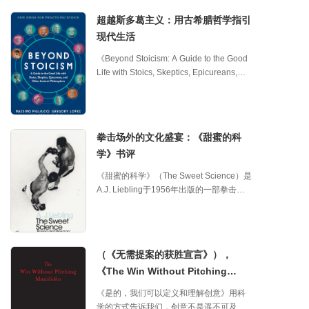
交生活。这本书不仅以严谨的研究为基
更加联系性的道德框架。通过这本书，读
础，还以贴近生活的语言和实例，让每一
超越斯多葛主义：用古希腊哲学指引
者可以重新思考我们与他人之间的道德义
个读者都能从中找到共鸣和实用的方法。
现代生活
务，理解道德关系背后深刻的哲理。 关系
核心洞察：联结是人类的天性，也是幸福
性道德观：道德义务的重新定义 Wallace
的基石 本书开篇便点明了一个关键事实：
《Beyond Stoicism: A Guide to the Good
的核心观点在于，道德义务并不是孤立存
人类天生需要社交联结。克尔和库尔茨通
Life with Stoics, Skeptics, Epicureans,
在的，而是通过人与人之间的关系形成
过大量心理学和神经科学研究，揭示了联
and Other Ancient Philosophers》由
的。他提出，道德义务实际上是一种将行
结不仅是情感需求，更是生理需求——缺
Massimo Pigliucci、Gregory Lopez和
为者与其他个体联系起来的“道德纽带”。这
乏联结会导致焦虑、抑郁甚至身体健康问
Meredith Alexander Kunz三位作者共同创
些义务并非出于抽象的规范或普遍的原
题。然而，现代社会的快节奏、数字化生
作，是一本将古希腊罗马哲学智慧带入现
则，而是基于我们与他人共享的平等道德
拳击场外的文化盛宴：《甜蜜的科
活和地理流动性却在无形中拉远了人与人
代生活的实用指南。书中以通俗易懂的方
地位以及对他人利益的关照。这种关系性
学》书评
之间的距离。作者将这些现象比喻为“社交
式，带领读者跟随斯多葛派、伊壁鸠鲁
道德观挑战了传统的道德理论，认为道德
断裂的配方”，生动地描述了我们如何被工
派、犬儒派等十三位哲学家的思想，探索
要求不仅仅是行为者自己对自己良知的遵
《甜蜜的科学》（The Sweet Science）是
作、屏幕和远距离的关系牵制，逐渐失去
如何在不确定的现代世界中过上“值得活的
循，而是必须考虑他人对这些行为的需求
A.J. Liebling于1956年出版的一部拳击文
了与他人深度互动的机会。 这一洞察让人
人生”（eudaimonia）。这本书不仅适合哲
和期待。 书中的理论与实践突破 Wallace
学经典，被《体育画报》誉为“美国最佳体
警醒：我们并非“天生擅长”社交，而是需要
学爱好者，也能吸引希望提升自我、找到
不仅阐述了关系性道德的理论基础，还深
育书籍”。这本书并非单纯记录拳击比赛的
通过学习和实践来培养联结的技能。无论
生活平衡的中文读者。它像一盏明灯，用
入探讨了这种观念在实践中的应用。他指
胜负，而是通过Liebling幽默风趣、细腻入
是内向者还是外向者，无论是新手还是社
古老的智慧照亮现代人的困惑。
出，传统的道德哲学往往忽视了人与人之
微的笔触，带领读者走进20世纪中叶美国
交达人，书中提供的策略都具有普适性。
（《无需提案的获胜宣言》），
间实际的互动和依赖性，过于强调个体的
拳击文化的多彩世界。从乔·路易斯（Joe
例如，作者提到，我们常常低估他人对联
《The Win Without Pitching
独立性和自我决定。而关系性道德则强
Louis）的最后一战，到“糖块”雷·罗宾逊
结的渴望，误以为对方并不想与我们交
调，我们的行为是嵌入在一个复杂的道德
（Sugar Ray Robinson）的惊艳回归，再
Manifesto》
流。这种“错误的心灵解读”让我们错失了许
《是的，我们可以定义和理解创意》用科
网络中的，每一个行为都可能影响到他
到洛基·马西亚诺（Rocky Marciano）的王
多建立关系的机会。认识到这一点后，读
学的方式告诉我们，创意不是遥不可及的