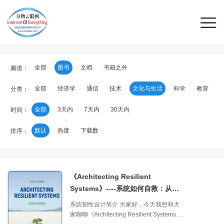
全部
图书
文档
书籍之外
频道：
全部
经济学
通信
技术
文化与生活
科学
教育
分类：
全部
3天内
7天内
30天内
时间：
默认
热度
下载数
排序：
《Architecting Resilient
Systems》----系统如何自救：从案
例到实践的韧性工程
系统韧性设计简介 大家好，今天我想和大
家聊聊《Architecting Resilient Systems》