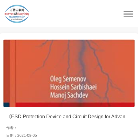
《ESD Protection Device and Circuit Design for Advanced CMOS Technologies（先进CMOS工艺ESD保护装置及电路设计）》
作者：
日期：2021-08-05