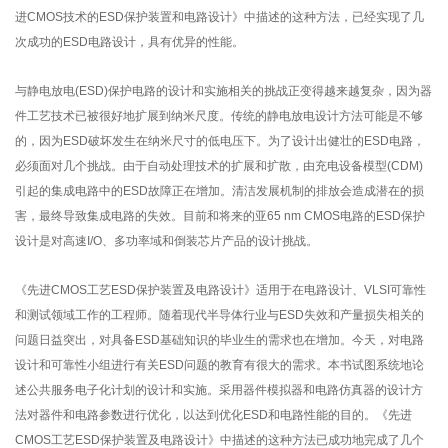
进CMOS技术的ESD保护装置和电路设计》中描述的这种方法，已经实现了几
次成功的ESD电路设计，具有优异的性能。
与静电放电(ESD)保护电路的设计和实施相关的挑战正变得越来越复杂，因为器
件工艺技术已被很好地扩展到纳米尺度。传统的静电放电设计方法可能是不够
的，因为ESD破坏发生在纳米尺寸的低电压下。为了设计出健壮的ESD电路，
必须面对几个挑战。由于自动处理技术的扩展和扩散，由充电设备模型(CDM)
引起的集成电路中的ESD故障正在增加。清洁发展机制的排放会造成潜在的损
害，最终导致集成电路的失效。目前和将来的亚65 nm CMOS电路的ESD保护
设计是对高速I/O、多功率域和倒装芯片产品的设计挑战。
《先进CMOS工艺ESD保护装置及电路设计》适用于在电路设计、VLSI可靠性
和测试领域工作的工程师。随着现代半导体行业与ESD失效和产量损失相关的
问题日益突出，对具备ESD基础知识的毕业生的需求也在增加。今天，对电路
设计和可靠性小组进行有关ESD问题的教育有很大的需求。本书试图系统地论
述公共服务电子化计划的设计和实施。采用器件模拟器和电路仿真器的设计方
法对器件和电路参数进行优化，以达到优化ESD和电路性能的目的。《先进
CMOS工艺ESD保护装置及电路设计》中描述的这种方法已成功地完成了几个