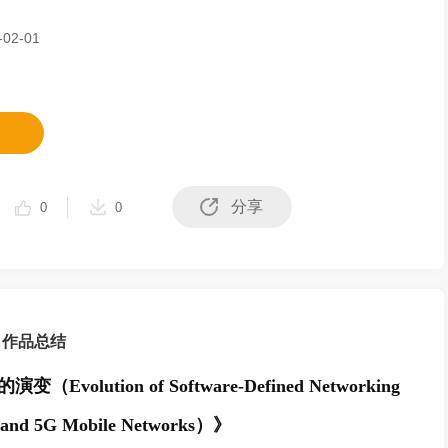
02-01
分享
0
0
作品总结
的演变
（Evolution of Software-Defined Networking
T and 5G Mobile Networks）》