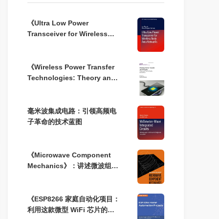
《Ultra Low Power
Transceiver for Wireless
Body Area Networks（用于
无线体域网的超低功耗收发器
设计）》
《Wireless Power Transfer
Technologies: Theory and
technologies (2nd
Edition)》---无线充电全景解
读：从线圈谐振到远场波束的
毫米波集成电路：引领高频电
技术与研究方法
子革命的技术蓝图
《Microwave Component
Mechanics》：讲述微波组件
的机械设计与制造的奥秘
《ESP8266 家庭自动化项目：
利用这款微型 WiFi 芯片的强