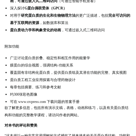
画
，
可通过嵌入式二维码访问
（可通过智能手机查看）
深入
探讨
G蛋白偶联受体（GPCR）
对用于
研究蛋白质的生化和生物物理方法
的
更广泛描述
，
包括
完全可访问的
基于互联网的资源
，如数据库和算法
蛋白质动力学和构象变化的动画
，可通过嵌入式二维码访问
附加功能
广泛讨论蛋白质折叠、稳定性和相互作用的能量学
膜蛋白的综合视图，强调结构-功能关系
覆盖固有非结构化蛋白质，提供蛋白质组及其潜在功能的完整、真实视图
蛋白质工程工业应用探索与合理药物设计
每章包括摘要、练习和参考文献
约300张彩色图像
可在 www.crcpress.com 下载
问题的答案
手册
欲了解更多信息，包括所有演示文稿，表格，动画和练习，以及有关蛋白质结
构和功能的完整教学课程，请访问作者的网站。
对本书的评论和赞美
“这本书以一种非常容易理解的方式捕捉了越来越多的关于蛋白质结构、功能和