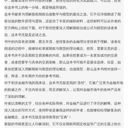
中，能够加深对书中内容的理解，将理论知识转化为实践能力。可以说，投资
在这本书上的每一分钱，都是物超所值的。
这本书被誉为理解股权期权估值数学与模型的最佳之选。它不仅详细阐述了期
权估值的数学原理与逻辑，还提供了丰富的辅助材料，这些材料可以从作者的
官方网站上轻松下载。对于那些想要深入理解期权估值公式与模型的读者来
说，这本书无疑是必读之选。
书中的内容表述清晰，图文并茂，使得复杂的金融理论变得易于理解。读者在
阅读的过程中，能够轻松掌握期权与期货的理论概念。然而，需要注意的是，
这本书并不涉及期权交易策略的内容。如果你想要成为一名更加成功的交易
者，或者想要学习具体的交易策略，那么这本书可能不是最佳选择。但是，如
果你想要深入理解期权与期货的理论概念、估值模型，那么这本书绝对值得一
读、再读，并长期作为你的参考书籍。
对于初涉金融市场的我来说，这本书无疑是我的“圣经”。它被广泛誉为金融市场
的权威之作，不仅内容全面，而且讲解深入，让我对金融市场中的各种产品有
了深刻的理解。
作者以清晰的文字，结合各种实际用例，对金融产品进行了详尽的解释。这种
深入浅出的写作方式，使得即使是像我这样的初学者，也能够轻松理解复杂的
金融概念。这本书无疑是值得推荐的“宝典”！
新版的书籍更是让人印象深刻。它不仅在期权和固定收益等广泛的主题上给出