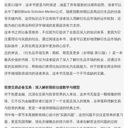
在第11版中，这本书更是与时俱进，涵盖了所有最新的法规和趋势。读者可以
从中了解到Black-Scholes-Merton公式、隔夜指数掉期以及商品衍生品的估值
等关键内容。这些知识点不仅有助于读者深入理解衍生品市场的运作机制，还
能为他们在商业和经济学领域的发展提供有力支持。
这本书之所以备受推崇，不仅因为它提供了全面且深入的知识体系，更因为它
注重理论与实践的结合。通过阅读这本书，读者可以更好地理解衍生品市场的
实际操作，从而在商业决策中更加得心应手。
总的来说，《衍生品市场宝典：期权、期货及更多（全球版·第11版）》是一本
极具价值的书籍，它不仅为读者提供了深入了解衍生品市场的机会，还通过丰
富的实例和讨论，帮助他们将理论知识转化为实践能力。对于想要在商业和经
济学领域取得成功的读者来说，这本书无疑是一个不可或缺的宝藏。
投资交易必备宝典：深入解析期权估值数学与模型
对于热爱金融、沉浸在交易与投资世界的人来说，这本书无疑是一颗璀璨的明
珠。它不仅为金融爱好者们提供了一个全面且深入的视角，去审视和理解交易
与投资的奥秘，更是一本值得细细品读的经典之作。
书中每一章节末尾都附有精心设计的“实践问题”，这些问题不仅仅是简单的复习
题，更是巩固理解、强化关键概念的得力助手。读者在解答这些问题的过程