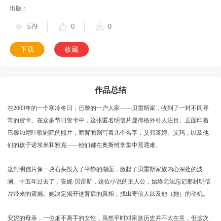
出版：
579
0
0
下载
收藏
作品总结
在2003年的一个寒冷冬日，巴黎的一户人家——贝雷斯家，收到了一封不同寻
常的贺卡。在众多节日贺卡中，这张匿名明信片显得格外引人注目。正面印着
巴黎加尼叶歌剧院的照片，而背面则写着几个名字：艾弗莱姆、艾玛，以及他
们的孩子诺埃米和雅克——他们都在奥斯维辛集中营遇难。
这封明信片像一块石头投入了平静的湖面，激起了贝雷斯家族内心深处的波
澜。十五年过去了，安妮·贝雷斯，这位小说的主人公，始终无法忘记那封明信
片带来的震撼。她决定揭开这背后的真相，找出寄信人以及他（她）的动机。
安妮的母亲，一位烟不离手的女性，虽然平时对家族历史并不太在意，但这次