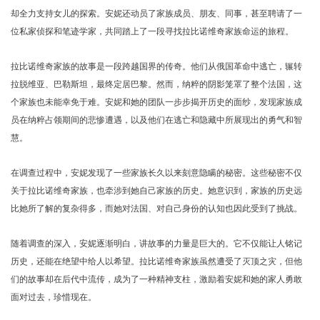
却全力支持女儿的探索。安妮还动员了家族成员、朋友、同事，甚至聘请了一
位私家侦探和笔迹学家，共同踏上了一段寻找拉比诺维奇家族命运的旅程。
拉比诺维奇家族的故事是一段跨越国界的传奇。他们从俄国革命中逃亡，辗转
拉脱维亚、巴勒斯坦，最终定居巴黎。然而，纳粹的阴影笼罩了整个法国，这
个家族也未能幸免于难。安妮和她的团队一步步揭开历史的面纱，发现家族成
员在纳粹占领期间的悲惨遭遇，以及他们在逃亡和隐藏中所展现出的勇气和智
慧。
在调查过程中，安妮发现了一些家族长久以来刻意隐瞒的秘密。这些秘密不仅
关于拉比诺维奇家族，也牵涉到她自己家族的历史。她意识到，家族的历史远
比她所了解的复杂得多，而她对法国、对自己身份的认知也因此受到了挑战。
随着调查的深入，安妮逐渐明白，讲故事的力量是巨大的。它不仅能让人铭记
历史，还能在绝望中给人以希望。拉比诺维奇家族虽然遭受了灭顶之灾，但他
们的故事却在后代中流传，成为了一种精神支柱，激励着安妮和她的家人勇敢
面对过去，珍惜现在。