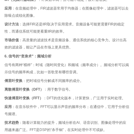
应用
：在音频处理中，FIR滤波器常用于均衡器；在图像处理中，滤波器可以去
除噪点或锐化图像。
设计方法
：选择FIR还是IIR取决于应用需求。音频设备可能更需要FIR的稳定
性，而通信系统可能更看重IIR的效率。
市场价值
：高质量的滤波技术是音频设备、通信系统的核心竞争力。设计出高
效的滤波器，能让产品在市场上更具优势。
6. 信号的“变身术”：频域分析
信号有两种“模样”：时域（随时间变化）和频域（频率成分）。频域分析可以揭
示信号的频率构成，比如一首歌里有哪些音调。
傅里叶变换
：把时域信号分解成不同频率的成分。
离散傅里叶变换（DFT）
：用于数字信号。
快速傅里叶变换（FFT）
：DFT的优化版本，计算更快，广泛用于实时处理。
应用
：在音乐软件中，FFT可以显示声音的频率分布；在通信中，它用于分析信
号频谱。
技术趋势
：随着计算能力的提升，频域分析在AI、语音识别、图像处理中的应
用越来越广泛。FFT是DSP的“杀手锏”，在实时处理中不可或缺。