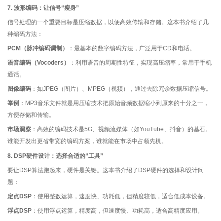
7. 波形编码：让信号“瘦身”
信号处理的一个重要目标是压缩数据，以便高效传输和存储。这本书介绍了几
种编码方法：
PCM（脉冲编码调制）
：最基本的数字编码方法，广泛用于CD和电话。
语音编码（Vocoders）
：利用语音的周期性特征，实现高压缩率，常用于手机
通话。
图像编码
：如JPEG（图片）、MPEG（视频），通过去除冗余数据压缩信号。
举例
：MP3音乐文件就是用压缩技术把原始音频数据缩小到原来的十分之一，
方便存储和传输。
市场洞察
：高效的编码技术是5G、视频流媒体（如YouTube、抖音）的基石。
谁能开发出更省带宽的编码方案，谁就能在市场中占领先机。
8. DSP硬件设计：选择合适的“工具”
要让DSP算法跑起来，硬件是关键。这本书介绍了DSP硬件的选择和设计问
题：
定点DSP
：使用整数运算，速度快、功耗低，但精度较低，适合低成本设备。
浮点DSP
：使用浮点运算，精度高，但速度慢、功耗高，适合高精度应用。