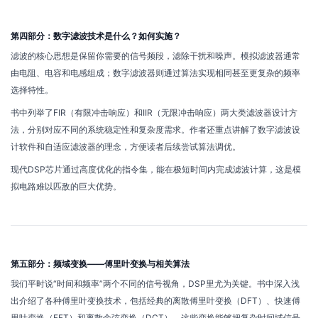
第四部分：数字滤波技术是什么？如何实施？
滤波的核心思想是保留你需要的信号频段，滤除干扰和噪声。模拟滤波器通常
由电阻、电容和电感组成；数字滤波器则通过算法实现相同甚至更复杂的频率
选择特性。
书中列举了FIR（有限冲击响应）和IIR（无限冲击响应）两大类滤波器设计方
法，分别对应不同的系统稳定性和复杂度需求。作者还重点讲解了数字滤波设
计软件和自适应滤波器的理念，方便读者后续尝试算法调优。
现代DSP芯片通过高度优化的指令集，能在极短时间内完成滤波计算，这是模
拟电路难以匹敌的巨大优势。
第五部分：频域变换——傅里叶变换与相关算法
我们平时说“时间和频率”两个不同的信号视角，DSP里尤为关键。书中深入浅
出介绍了各种傅里叶变换技术，包括经典的离散傅里叶变换（DFT）、快速傅
里叶变换（FFT）和离散余弦变换（DCT），这些变换能够把复杂时间域信号