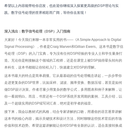
希望以上内容能带给你启发，也欢迎你继续深入探索更高级的DSP理论与实
践。数字信号处理的世界精彩而广阔，等待你去发现！
深入浅出：数字信号处理（DSP）入门指南
大家好！今天我们来聊一本非常实用的书——《A Simple Approach to Digital
Signal Processing》，作者是Craig Marven和Gillian Ewers。这本书是数字信
号处理（DSP）的入门宝典，专为没有任何DSP经验的专业人士和学生量身打
造。无论你是刚接触这个领域的工程师，还是在课堂上被DSP搞得晕头转向的
本科生，这本书都能让你轻松入门，快速建立对DSP的理解。
这本书最大的特点是简单易懂。它从最基础的信号处理概念讲起，一步步带你
走进更复杂的DSP世界，比如采样、滤波、频率变换、数据压缩，甚至是如何
做DSP设计决策。作者尽量少用复杂的数学公式，多用图表和例子来解释，让
你一看就明白。而且，书里还有一个DSP系统开发周期的案例、工具介绍，以
及一个超级实用的DSP缩写词汇表，绝对是初学者的福音。
接下来，我会以教材式的风格，结合专家讲解的口吻，用通俗的语言逐章讲解
这本书的核心内容，揭示关键技术和设计方法，同时聊聊这些技术背后的市场
价值和技术趋势。希望这篇讲解能让你对DSP有全新的认识，适合直接转换成