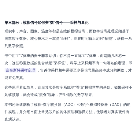
第三部分：模拟信号如何变“数”信号——采样与量化
现实中，声音、图像、温度等都是连续的模拟信号，而数字信号处理必须基于
离散数字数据。核心技术之一就是“采样”，即在时间轴上定时“拍照”，获得一系
列数字快照。
书中用宝宝体重的例子非常贴切：你不是一直称宝宝体重，而是隔几天称一
次，这些称重数据的集合就是“采样值”。科学上采样频率有一句著名的定理，即
奈奎斯特采样定理
，告诉你采样频率需要至少是信号最高频率成分的两倍，才
能避免失真。
这些原理看似简单，背后其实是数字系统能“看懂”模拟世界的基础。如果采样不
足够频繁，就会造成“混叠”现象，产生错误的数字结果。
本书还细致剖析了模拟-数字转换器（ADC）和数字-模拟转换器（DAC）的硬
件实现，并介绍市面上常见芯片的具体原理和选择方法，使读者对真实硬件有
直观认识。