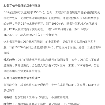
2. 数字信号处理的历史与发展
DSP的起源可以追溯到1950年代。当时，工程师们想在制造昂贵的模拟信号处
理硬件之前，先用数字计算机模拟它们的性能。这需要把模拟信号转成数字形
式处理，于是DSP技术开始萌芽。到了1980年代，随着计算机技术的飞速发
展，DSP从模拟转向了实时处理。TI在1982年推出了第一款DSP芯片
TMS32010，标志着DSP进入了一个新时代。
这本书基于TI在DSP开发和培训中的丰富经验，提供了很多实用的案例和见
解。TI的TMS320系列已经发展到第八代，广泛应用于音频、通信、工业控制等
领域。
技术趋势
：DSP的进步离不开算法和硬件的协同发展。如今，DSP芯片不仅速
度更快，功耗也更低，适合嵌入式设备和实时应用。未来，DSP将在AI、自动
驾驶等领域扮演更重要的角色。
3. 为什么要用数字信号处理？
你可能会问：模拟电路也能处理信号，为什么非要用DSP？答案是，DSP有太
多优势了：
可编程
：想改功能？改几行代码就行，不用重搭电路。
稳定性
：不像模拟电路容易受温度、老化影响，DSP性能稳定。