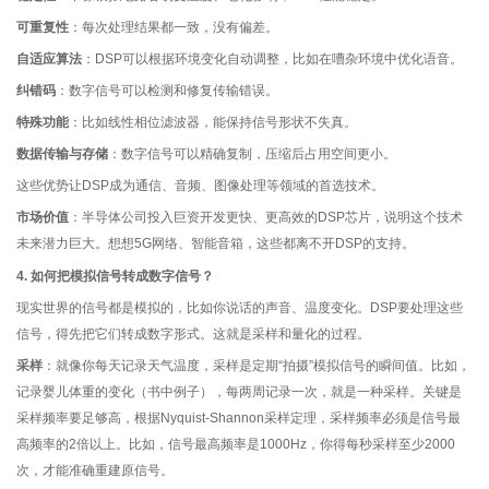
可重复性
：每次处理结果都一致，没有偏差。
自适应算法
：DSP可以根据环境变化自动调整，比如在嘈杂环境中优化语音。
纠错码
：数字信号可以检测和修复传输错误。
特殊功能
：比如线性相位滤波器，能保持信号形状不失真。
数据传输与存储
：数字信号可以精确复制，压缩后占用空间更小。
这些优势让DSP成为通信、音频、图像处理等领域的首选技术。
市场价值
：半导体公司投入巨资开发更快、更高效的DSP芯片，说明这个技术
未来潜力巨大。想想5G网络、智能音箱，这些都离不开DSP的支持。
4. 如何把模拟信号转成数字信号？
现实世界的信号都是模拟的，比如你说话的声音、温度变化。DSP要处理这些
信号，得先把它们转成数字形式。这就是采样和量化的过程。
采样
：就像你每天记录天气温度，采样是定期“拍摄”模拟信号的瞬间值。比如，
记录婴儿体重的变化（书中例子），每两周记录一次，就是一种采样。关键是
采样频率要足够高，根据Nyquist-Shannon采样定理，采样频率必须是信号最
高频率的2倍以上。比如，信号最高频率是1000Hz，你得每秒采样至少2000
次，才能准确重建原信号。