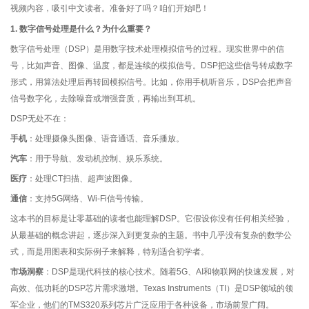
视频内容，吸引中文读者。准备好了吗？咱们开始吧！
1. 数字信号处理是什么？为什么重要？
数字信号处理（DSP）是用数字技术处理模拟信号的过程。现实世界中的信
号，比如声音、图像、温度，都是连续的模拟信号。DSP把这些信号转成数字
形式，用算法处理后再转回模拟信号。比如，你用手机听音乐，DSP会把声音
信号数字化，去除噪音或增强音质，再输出到耳机。
DSP无处不在：
手机
：处理摄像头图像、语音通话、音乐播放。
汽车
：用于导航、发动机控制、娱乐系统。
医疗
：处理CT扫描、超声波图像。
通信
：支持5G网络、Wi-Fi信号传输。
这本书的目标是让零基础的读者也能理解DSP。它假设你没有任何相关经验，
从最基础的概念讲起，逐步深入到更复杂的主题。书中几乎没有复杂的数学公
式，而是用图表和实际例子来解释，特别适合初学者。
市场洞察
：DSP是现代科技的核心技术。随着5G、AI和物联网的快速发展，对
高效、低功耗的DSP芯片需求激增。Texas Instruments（TI）是DSP领域的领
军企业，他们的TMS320系列芯片广泛应用于各种设备，市场前景广阔。