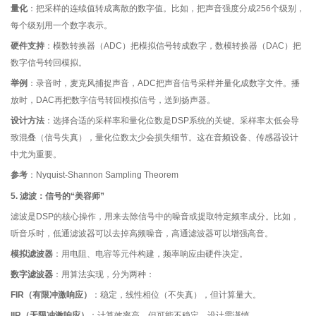
量化
：把采样的连续值转成离散的数字值。比如，把声音强度分成256个级别，
每个级别用一个数字表示。
硬件支持
：模数转换器（ADC）把模拟信号转成数字，数模转换器（DAC）把
数字信号转回模拟。
举例
：录音时，麦克风捕捉声音，ADC把声音信号采样并量化成数字文件。播
放时，DAC再把数字信号转回模拟信号，送到扬声器。
设计方法
：选择合适的采样率和量化位数是DSP系统的关键。采样率太低会导
致混叠（信号失真），量化位数太少会损失细节。这在音频设备、传感器设计
中尤为重要。
参考
：Nyquist-Shannon Sampling Theorem
5. 滤波：信号的“美容师”
滤波是DSP的核心操作，用来去除信号中的噪音或提取特定频率成分。比如，
听音乐时，低通滤波器可以去掉高频噪音，高通滤波器可以增强高音。
模拟滤波器
：用电阻、电容等元件构建，频率响应由硬件决定。
数字滤波器
：用算法实现，分为两种：
FIR（有限冲激响应）
：稳定，线性相位（不失真），但计算量大。
IIR（无限冲激响应）
：计算效率高，但可能不稳定，设计需谨慎。