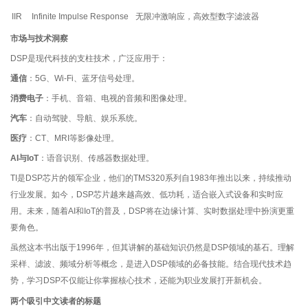
IIR
Infinite Impulse Response
无限冲激响应，高效型数字滤波器
市场与技术洞察
DSP是现代科技的支柱技术，广泛应用于：
通信
：5G、Wi-Fi、蓝牙信号处理。
消费电子
：手机、音箱、电视的音频和图像处理。
汽车
：自动驾驶、导航、娱乐系统。
医疗
：CT、MRI等影像处理。
AI与IoT
：语音识别、传感器数据处理。
TI是DSP芯片的领军企业，他们的TMS320系列自1983年推出以来，持续推动
行业发展。如今，DSP芯片越来越高效、低功耗，适合嵌入式设备和实时应
用。未来，随着AI和IoT的普及，DSP将在边缘计算、实时数据处理中扮演更重
要角色。
虽然这本书出版于1996年，但其讲解的基础知识仍然是DSP领域的基石。理解
采样、滤波、频域分析等概念，是进入DSP领域的必备技能。结合现代技术趋
势，学习DSP不仅能让你掌握核心技术，还能为职业发展打开新机会。
两个吸引中文读者的标题