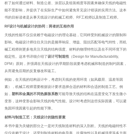
析了如何通过材料、制造公差、涂层以及组装精度等因素来确保天线的电磁性
能不受影响，并提供了在实际生产中如何避免常见设计错误的实用方法。这本
书的目标读者是从事天线设计的机械工程师、RF工程师以及制造工程师。
RF设计与机械设计的协同：两者的互相作用
天线的性能不仅仅依赖于电磁设计的理论基础，它同样受到机械设计的限制和
影响。电磁设计师往往关注的是频率响应、增益、阻抗匹配等电气特性，而机
械工程师则更多地关注天线的结构强度、材料的物理特性以及在不同环境下的
稳定性。这本书详细介绍了
设计可制造性
（Design for Manufacturability,
DFM）原则，并强调在天线设计的早期阶段就要考虑机械和制造的制约因素，
从而避免后期的反复修改和返工。
例如，在天线的结构设计中，考虑到天线的使用环境（如风载荷、温差等因
素），机械工程师需要根据设计要求选择合适的材料和合适的制造工艺。例
如，
塑料和金属的不同热膨胀系数
可能导致天线的结构在温度变化下发生微小
变形，这种变形会影响天线的电气性能。设计时考虑到这些实际因素，可以避
免因环境因素引起的性能下降。
材料与制造工艺：天线设计的隐性要素
本书中最为关键的部分之一是对天线制造材料的深入剖析。天线的电磁特性不
仅仅依赖于设计，还受到制造材料的电导率、抗腐蚀性以及机械强度等多方面