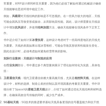
常重要，对RF设计师同样至关重要，因为他们必须了解如何通过机械设计确保
天线能够在恶劣环境中稳定工作。
例如，
风载荷
对天线结构的影响是不可忽视的。在一些风力较大的地区，天线
可能会因风压导致变形或振动，从而影响其性能。因此，设计师需要在天线设
计中增加
抗风设计
，并使用
结构加固
方法，确保天线能够在强风条件下正常工
作。
书中还介绍了如何计算
冰雪负荷
，这种设计考虑对于一些高纬度地区的天线尤
为重要。天线的表面如果出现冰雪堆积，可能会导致其形状和性能发生变化，
因此在设计时，必须考虑如何避免积雪带来的影响。
实际行业案例：天线设计与制造的应用
在
行业实例
部分，书中通过多个典型案例展示了理论如何转化为实践，具体包
括：
卫星通信天线
：现代卫星通信依赖大量高频天线，尤其是
相控阵天线
。在这种
设计中，材料的选择、制造公差的控制以及环境因素的考量至关重要。书中详
细分析了SpaceX的
星链卫星天线
设计，介绍了如何通过优化天线结构和材料选
择，在确保高效信号传输的同时，减少生产成本。
5G基站天线
：5G技术的推进要求基站天线具备更强的信号覆盖能力和抗干扰