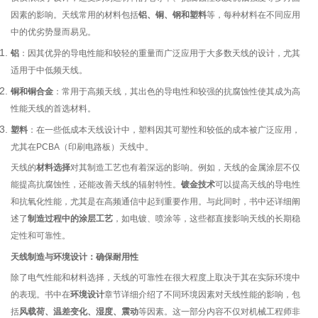
因素的影响。天线常用的材料包括
铝、铜、钢和塑料
等，每种材料在不同应用
中的优劣势显而易见。
铝
：因其优异的导电性能和较轻的重量而广泛应用于大多数天线的设计，尤其
适用于中低频天线。
铜和铜合金
：常用于高频天线，其出色的导电性和较强的抗腐蚀性使其成为高
性能天线的首选材料。
塑料
：在一些低成本天线设计中，塑料因其可塑性和较低的成本被广泛应用，
尤其在PCBA（印刷电路板）天线中。
天线的
材料选择
对其制造工艺也有着深远的影响。例如，天线的金属涂层不仅
能提高抗腐蚀性，还能改善天线的辐射特性。
镀金技术
可以提高天线的导电性
和抗氧化性能，尤其是在高频通信中起到重要作用。与此同时，书中还详细阐
述了
制造过程中的涂层工艺
，如电镀、喷涂等，这些都直接影响天线的长期稳
定性和可靠性。
天线制造与环境设计：确保耐用性
除了电气性能和材料选择，天线的可靠性在很大程度上取决于其在实际环境中
的表现。书中在
环境设计
章节详细介绍了不同环境因素对天线性能的影响，包
括
风载荷、温差变化、湿度、震动
等因素。这一部分内容不仅对机械工程师非