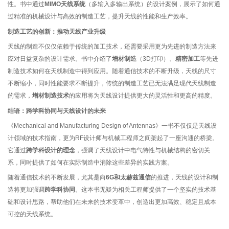
性。书中通过
MIMO天线系统
（多输入多输出系统）的设计案例，展示了如何通
过精准的机械设计与高效的制造工艺，提升天线的性能和生产效率。
制造工艺的创新：推动天线产业升级
天线的制造不仅仅依赖于传统的加工技术，还需要采用更为先进的制造方法来
应对日益复杂的设计需求。书中介绍了
增材制造
（3D打印）、
精密加工
等先进
制造技术如何在天线制造中得到应用。随着通信技术的不断升级，天线的尺寸
不断缩小，同时性能要求不断提升，传统的制造工艺已无法满足现代天线制造
的需求，
增材制造技术
的应用将为天线设计提供更大的灵活性和更高的精度。
结语：跨学科协同与天线设计的未来
《Mechanical and Manufacturing Design of Antennas》一书不仅仅是天线设
计领域的技术指南，更为RF设计师与机械工程师之间架起了一座沟通的桥梁。
它通过
跨学科设计的理念
，强调了天线设计中电气特性与机械结构的密切关
系，同时提供了如何在实际制造中消除这些差异的实践方案。
随着通信技术的不断发展，尤其是向
6G和太赫兹通信
的推进，天线的设计和制
造将更加强调
跨学科协同
。这本书无疑为相关工程师提供了一个坚实的技术基
础和设计思路，帮助他们在未来的技术变革中，创造出更加高效、稳定且成本
可控的天线系统。