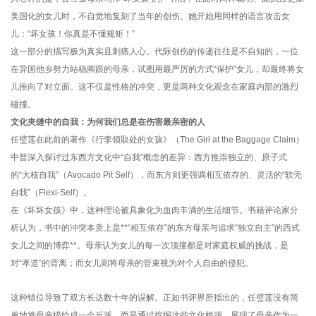
美国化的女儿时，不自觉地复刻了当年的创伤。她开始用同样的语言攻击女
儿：“坏女孩！你真是不懂规矩！”
这一部分的描写极为真实且刺痛人心。代际创伤的传递往往是不自知的，一位
在异国他乡努力站稳脚跟的母亲，试图用最严厉的方式“保护”女儿，却最终将女
儿推向了对立面。这不仅是性格的冲突，更是两种文化观念在家庭内部的激烈
碰撞。
文化夹缝中的自我：为何我们总是在伤害最亲密的人
任璧莲在此前的著作《行李领取处的女孩》（The Girl at the Baggage Claim）
中曾深入探讨过东西方文化中“自我”概念的差异：西方推崇独立的、原子式
的“大核自我”（Avocado Pit Self），而东方则更强调相互依存的、灵活的“软壳
自我”（Flexi-Self）。
在《坏坏女孩》中，这种理论被具象化为血肉丰满的生活细节。书籍评论家分
析认为，书中的冲突本质上是**“相互依存”的东方母亲与追求“独立自主”的西式
女儿之间的博弈**。母亲认为女儿的每一次顶撞都是对家庭权威的挑战，是
对“孝道”的背离；而女儿则将母亲的管束视为对个人自由的侵犯。
这种错位导致了双方长达数十年的误解。正如书评界所指出的，任璧莲没有简
单地将母亲描绘成一个反派，而是通过挖掘这些文化根源，展现了母亲作为一