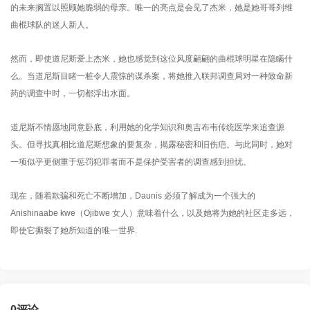
的未来搁置以照顾她脆弱的母亲。唯一的亮点是会见了杰米，她是她哥哥列维
曲棍球队的迷人新人。
然而，即使道尼斯爱上杰米，她也感觉到这位风度翩翩的曲棍球明星在隐瞒什
么。当道尼斯目睹一桩令人震惊的谋杀案，将她推入联邦调查局对一种致命新
药的调查中时，一切都浮出水面。
道尼斯不情愿地同意卧底，利用她的化学知识和奥吉布韦传统医学来追查源
头。但寻找真相比道尼斯想象的要复杂，揭露秘密和旧伤疤。与此同时，她对
一项似乎更侧重于惩罚犯罪者而不是保护受害者的调查感到担忧。
现在，随着欺骗和死亡不断增加，Daunis 必须了解成为一个强大的
Anishinaabe kwe（Ojibwe 女人）意味着什么，以及她将为她的社区走多远，
即使它撕裂了她所知道的唯一世界.
0
评论