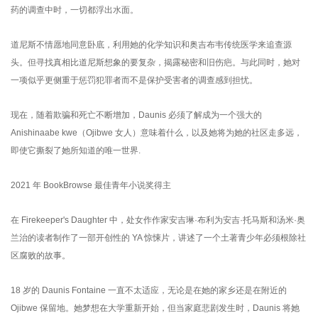
药的调查中时，一切都浮出水面。
道尼斯不情愿地同意卧底，利用她的化学知识和奥吉布韦传统医学来追查源
头。但寻找真相比道尼斯想象的要复杂，揭露秘密和旧伤疤。与此同时，她对
一项似乎更侧重于惩罚犯罪者而不是保护受害者的调查感到担忧。
现在，随着欺骗和死亡不断增加，Daunis 必须了解成为一个强大的
Anishinaabe kwe（Ojibwe 女人）意味着什么，以及她将为她的社区走多远，
即使它撕裂了她所知道的唯一世界.
2021 年 BookBrowse 最佳青年小说奖得主
在 Firekeeper's Daughter 中，处女作作家安吉琳·布利为安吉·托马斯和汤米·奥
兰治的读者制作了一部开创性的 YA 惊悚片，讲述了一个土著青少年必须根除社
区腐败的故事。
18 岁的 Daunis Fontaine 一直不太适应，无论是在她的家乡还是在附近的
Ojibwe 保留地。她梦想在大学重新开始，但当家庭悲剧发生时，Daunis 将她