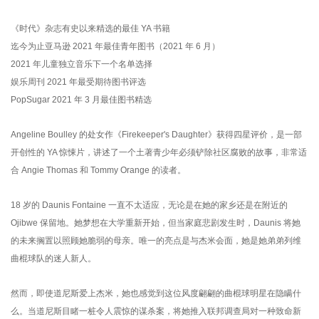
《时代》杂志有史以来精选的最佳 YA 书籍
迄今为止亚马逊 2021 年最佳青年图书（2021 年 6 月）
2021 年儿童独立音乐下一个名单选择
娱乐周刊 2021 年最受期待图书评选
PopSugar 2021 年 3 月最佳图书精选
Angeline Boulley 的处女作《Firekeeper's Daughter》获得四星评价，是一部
开创性的 YA 惊悚片，讲述了一个土著青少年必须铲除社区腐败的故事，非常适
合 Angie Thomas 和 Tommy Orange 的读者。
18 岁的 Daunis Fontaine 一直不太适应，无论是在她的家乡还是在附近的
Ojibwe 保留地。她梦想在大学重新开始，但当家庭悲剧发生时，Daunis 将她
的未来搁置以照顾她脆弱的母亲。唯一的亮点是与杰米会面，她是她弟弟列维
曲棍球队的迷人新人。
然而，即使道尼斯爱上杰米，她也感觉到这位风度翩翩的曲棍球明星在隐瞒什
么。当道尼斯目睹一桩令人震惊的谋杀案，将她推入联邦调查局对一种致命新