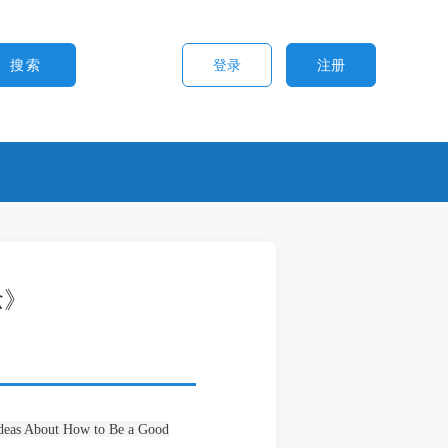
登录
注册
念》
deas About How to Be a Good