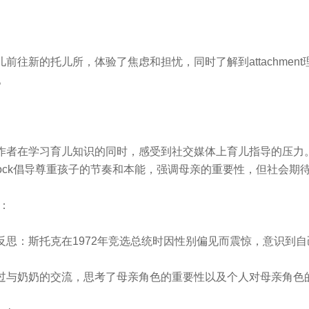
儿前往新的托儿所，体验了焦虑和担忧，同时了解到attachmen
。
：作者在学习育儿知识的同时，感受到社交媒体上育儿指导的压力
Dr. Spock倡导尊重孩子的节奏和本能，强调母亲的重要性，但社会
t：
我反思：斯托克在1972年竞选总统时因性别偏见而震惊，意识到
通过与奶奶的交流，思考了母亲角色的重要性以及个人对母亲角色