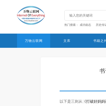
热门搜索：
成功励志
历史传
万物云联网
文库
书籍之
书
以下是三则从
《打破好妈妈