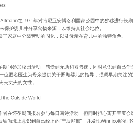
hers：
ne Altmann在1971年对肯尼亚安博洛利国家公园中的狒狒进
内啡肽来保护婴儿并分享食物来源，以维持其社会地位。
反映了家庭中分隔劳动的固化，以及母亲在育儿中的独特角色。
：
怀孕期间参加校园活动，感受到无助和被忽视，同时意识到自己作
，一位匿名医生为母亲提供关于照顾婴儿的指导，强调早期关注的重要性
失去丈夫的女性。
and the Outside World：
：作者在怀孕期间报名参与每日写诗活动，但同时担心离开宝宝会
瑜伽班上意识到自己经历的“产后抑郁”，并发现Winnicott的