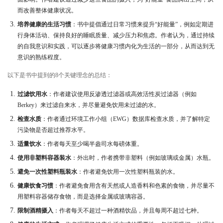
而改善整体健康状况。
培养健康的生活习惯
：书中提倡通过日常习惯来提升“好能量”，例如定期进
行身体活动、保持良好的睡眠质量、减少压力和焦虑。作者认为，通过持续
的自我意识和实践，可以逐步将健康习惯内化为生活的一部分，从而达到无
意识的熟练程度。
以下是书中提到的8个关键理念的总结：
过滤饮用水
：作者建议使用反渗透过滤器或高效活性炭过滤器（例如
Berkey）来过滤自来水，并尽量避免饮用未过滤的水。
检查水质
：作者通过环境工作小组（EWG）数据库检查水质，并了解特定
污染物是否超过推荐水平。
适量饮水
：作者每天至少喝半盎司水每磅体重。
使用非塑料容器装水
：外出时，作者携带非塑料（例如玻璃或金属）水瓶。
避免一次性塑料瓶装水
：作者避免饮用一次性塑料瓶装的水。
健康饮食习惯
：作者避免食用含有天然或人造香料和色素的食物，并尽量不
用塑料容器储存食物，而是选择金属或玻璃容器。
限制酒精摄入
：作者每天不超过一种酒精饮品，并且每周不超过七种。