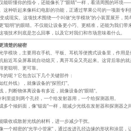
仅能听懂你的指令，还能像长了“眼睛”一样，看清周围的环境—
。这种听起来像科幻电影的功能，正通过苹果公司的一项新专利
A1）慢慢变成现实。这项技术围绕一个叫做“光学模块”的小装置展开
更“聪明”的眼睛。不仅能让设备更小巧、更精准，还能为我们带
这项技术到底是怎么回事，以及它对我们和市场意味着什么。
得更清楚的秘密
光学模块，主要用在手机、平板、耳机等便携式设备里，作用是做
机贴近耳朵屏幕就自动熄灭，离开耳朵又亮起来。这背后靠的就
得更聪明、更可靠。
作的呢？它包含以下几个关键部件：
如红外线），就像设备的“探照灯”。
线，判断物体离设备有多近，就像设备的“眼睛”。
，专利里提到两个孔径，一个给发射器用，一个给探测器用。
成多个倾斜面，像“锯齿”一样，能减少光线在发射器和探测器之间
能吸收或散射光线的材料，进一步减少干扰。
像一个精密的“光学小管家”，通过改进孔径边缘的形状和涂层，