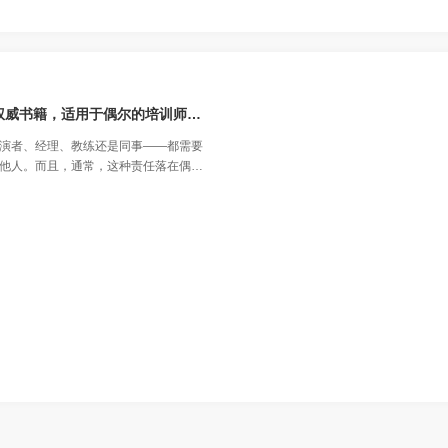
《诀窍：关于技能和知识转移的权威书籍，适用于偶尔的培训师、专家、教练和任何帮助他人学习的人》
演者、经理、教练还是同事——都需要
他人。而且，通常，这种责任落在偶尔
务方面拥有丰富的知识和经验，但很少
转移到另一个人身上。他们需要的是一