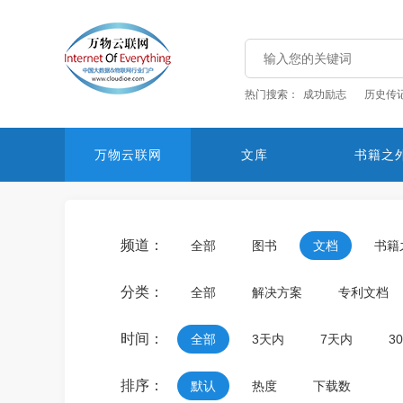
热门搜索：
成功励志
历史传
万物云联网
文库
书籍之
频道：
全部
图书
文档
书籍
分类：
全部
解决方案
专利文档
时间：
全部
3天内
7天内
3
排序：
默认
热度
下载数