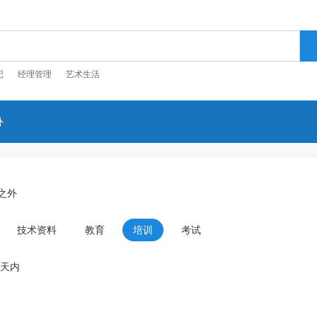
记
经理管理
艺术生活
外
之外
技术资料
教育
培训
考试
0天内