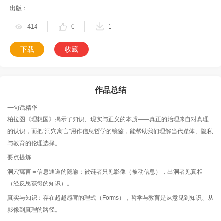
出版：
414
0
1
下载
收藏
作品总结
一句话精华
柏拉图《理想国》揭示了知识、现实与正义的本质——真正的治理来自对真理
的认识，而把“洞穴寓言”用作信息哲学的镜鉴，能帮助我们理解当代媒体、隐私
与教育的伦理选择。
要点提炼:
洞穴寓言＝信息通道的隐喻：被链者只见影像（被动信息），出洞者见真相
（经反思获得的知识）。
真实与知识：存在超越感官的理式（Forms），哲学与教育是从意见到知识、从
影像到真理的路径。