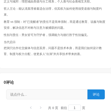
正义与城邦：理想城由美德与分工维系，个人善与社会善相互关联。
哲人王论：能认清真理者最适合治理，但其权力如何使用须受道德与制度约
束。
教育 vs 强制：对“已觉醒者”的责任不是简单强制，而是通过教育、说服与制度
安排，解决信息不对称与注意力被捕获的问题。
性别与责任：男女皆可为守护者，强调能力与德行胜于性别偏见。
当代启示
把洞穴比作社交媒体与信息茧房，问题不是技术本身，而是我们如何设计教
育、制度与权力分配，使更多人“出洞”并共享技术带来的善。
0
评论
共 0 页
前往
页